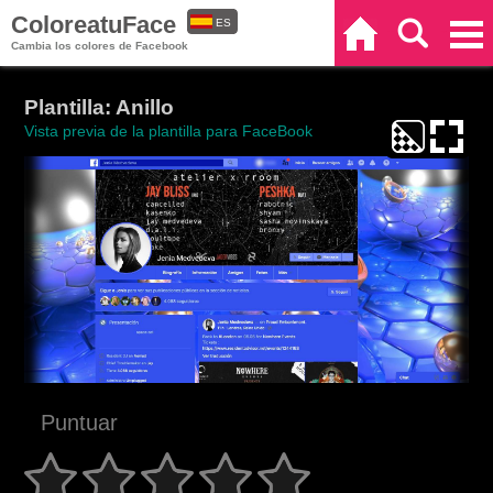
ColoreatuFace
ES
Inicio
Buscar
Categorías
Cambia los colores de Facebook
EN
Plantilla: Anillo
Vista previa de la plantilla para FaceBook
Puntuar