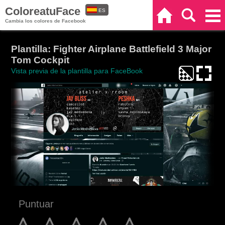
ColoreatuFace
ES
Inicio
Buscar
Categorías
Cambia los colores de Facebook
EN
Plantilla: Fighter Airplane Battlefield 3 Major
Tom Cockpit
Vista previa de la plantilla para FaceBook
Puntuar