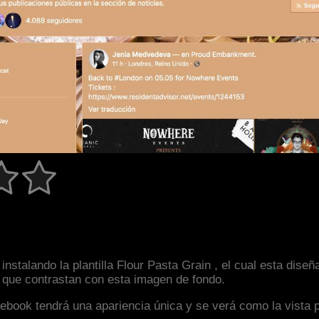
nstalando la plantilla Flour Pasta Grain , el cual esta dis
s que contrastan con esta imagen de fondo.
facebook tendrá una apariencia única y se verá como la vista 