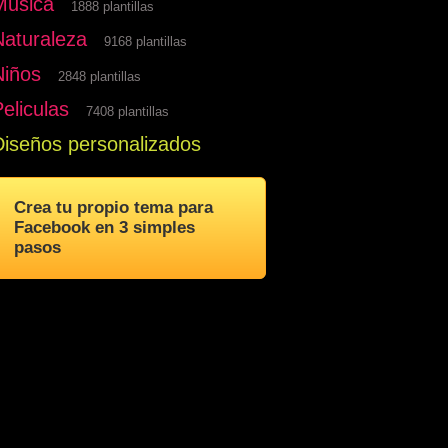
Musica
1888 plantillas
Naturaleza
9168 plantillas
Niños
2848 plantillas
eliculas
7408 plantillas
Diseños personalizados
Crea tu propio tema para
Facebook en 3 simples
pasos