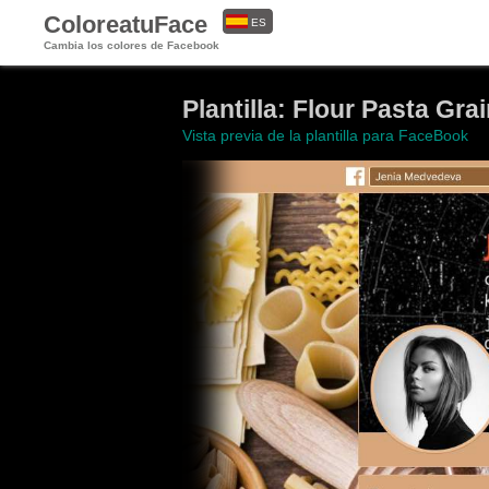
ColoreatuFace
ES
Cambia los colores de Facebook
EN
Plantilla: Flour Pasta Gra
Vista previa de la plantilla para FaceBook