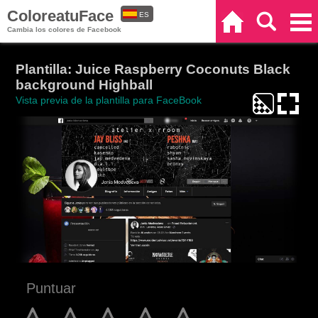
ColoreatuFace
ES
Inicio
Buscar
Categorías
Cambia los colores de Facebook
EN
Plantilla: Juice Raspberry Coconuts Black
background Highball
Vista previa de la plantilla para FaceBook
Puntuar