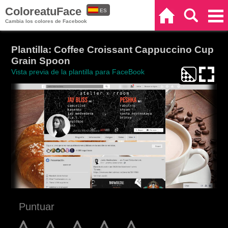
ColoreatuFace
ES
Inicio
Buscar
Categorías
Cambia los colores de Facebook
EN
Plantilla: Coffee Croissant Cappuccino Cup
Grain Spoon
Vista previa de la plantilla para FaceBook
Puntuar