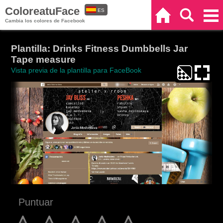
ColoreatuFace
ES
Inicio
Buscar
Categorías
Cambia los colores de Facebook
EN
Plantilla: Drinks Fitness Dumbbells Jar
Tape measure
Vista previa de la plantilla para FaceBook
Puntuar