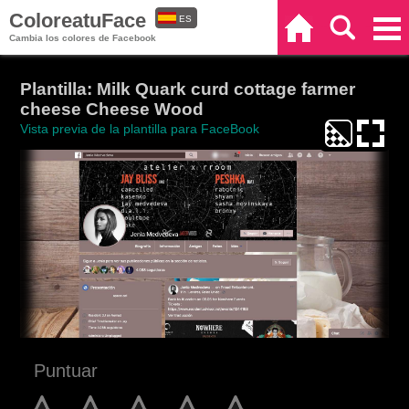
ColoreatuFace
ES
Inicio
Buscar
Categorías
Cambia los colores de Facebook
EN
Plantilla: Milk Quark curd cottage farmer
cheese Cheese Wood
Vista previa de la plantilla para FaceBook
Puntuar