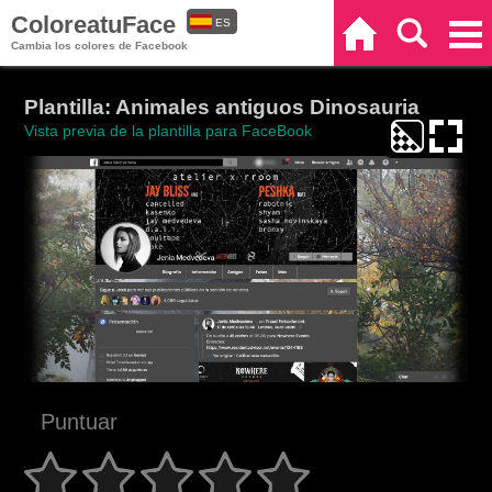
ColoreatuFace
ES
Inicio
Buscar
Categorías
Cambia los colores de Facebook
EN
Plantilla: Animales antiguos Dinosauria
Vista previa de la plantilla para FaceBook
Puntuar