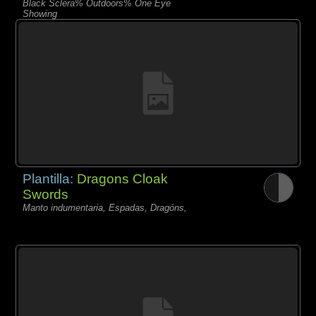
Black Sclera% Outdoors% One Eye
Showing
Plantilla:
Dragons Cloak
Swords
Manto indumentaria, Espadas, Dragóns,