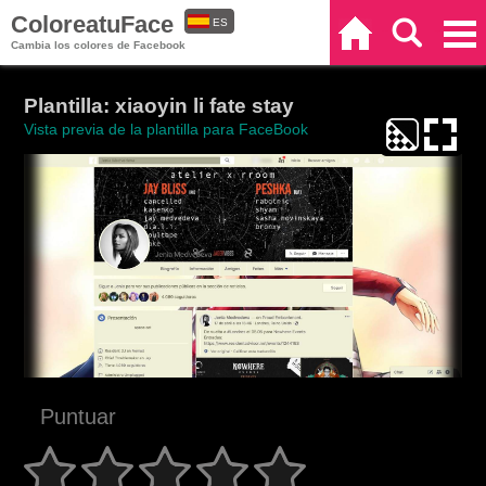
ColoreatuFace
ES
Inicio
Buscar
Categorías
Cambia los colores de Facebook
EN
Plantilla: xiaoyin li fate stay
Vista previa de la plantilla para FaceBook
Puntuar