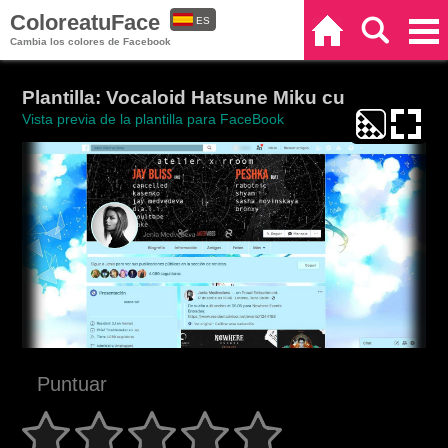
ColoreatuFace
ES
Inicio
Buscar
Categorías
Cambia los colores de Facebook
EN
Plantilla: Vocaloid Hatsune Miku cu
Vista previa de la plantilla para FaceBook
Puntuar