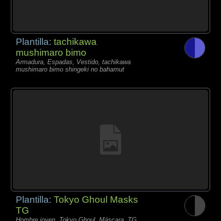
Plantilla:
tachikawa
mushimaro bimo
Armadura, Espadas, Vestido, tachikawa
mushimaro bimo shingeki no bahamut
Plantilla:
Tokyo Ghoul Masks
TG
Hombre joven, Tokyo Ghoul, Máscara, TG