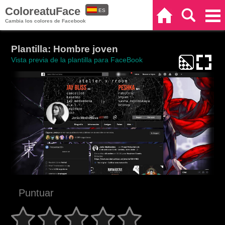
ColoreatuFace
ES
Inicio
Buscar
Categorías
Cambia los colores de Facebook
EN
Plantilla: Hombre joven
Vista previa de la plantilla para FaceBook
Puntuar