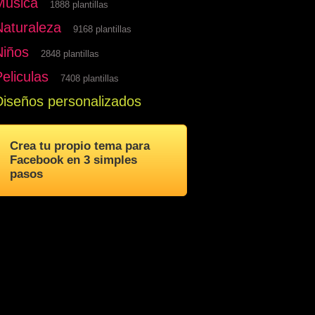
Musica
1888 plantillas
Naturaleza
9168 plantillas
Niños
2848 plantillas
eliculas
7408 plantillas
Diseños personalizados
Crea tu propio tema para
Facebook en 3 simples
pasos