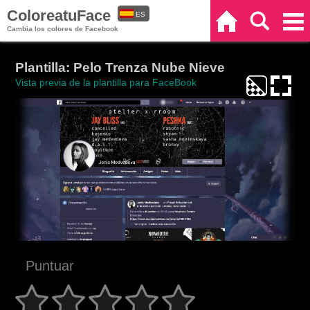
ColoreatuFace
ES
Inicio
Buscar
Categorías
Cambia los colores de Facebook
EN
Plantilla: Pelo Trenza Nube Nieve
Vista previa de la plantilla para FaceBook
Puntuar