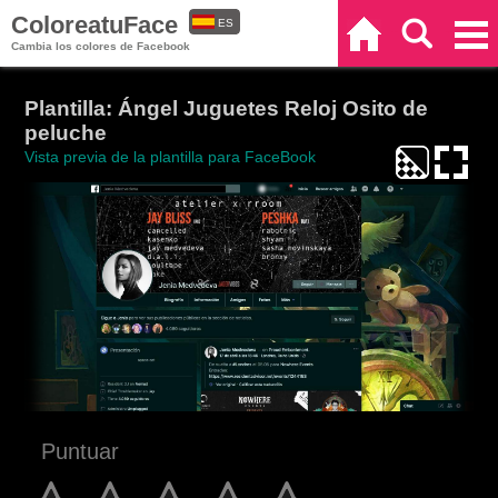
ColoreatuFace
ES
Inicio
Buscar
Categorías
Cambia los colores de Facebook
EN
Plantilla: Ángel Juguetes Reloj Osito de
peluche
Vista previa de la plantilla para FaceBook
Puntuar