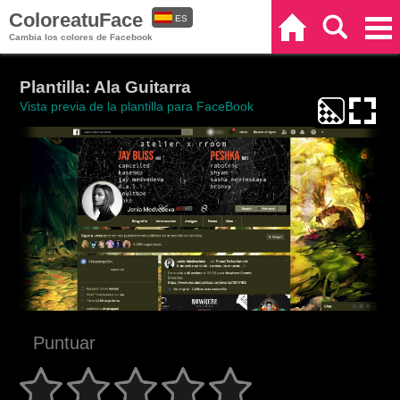
ColoreatuFace
ES
Inicio
Buscar
Categorías
Cambia los colores de Facebook
EN
Plantilla: Ala Guitarra
Vista previa de la plantilla para FaceBook
Puntuar