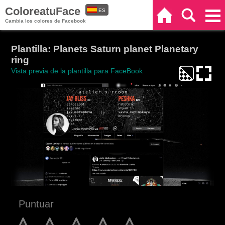
ColoreatuFace
ES
Inicio
Buscar
Categorías
Cambia los colores de Facebook
EN
Plantilla: Planets Saturn planet Planetary
ring
Vista previa de la plantilla para FaceBook
Puntuar