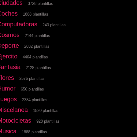
Ciudades
3728 plantillas
Coches
1888 plantillas
Computadoras
240 plantillas
Cosmos
2144 plantillas
Deporte
2032 plantillas
jercito
4464 plantillas
Fantasia
2128 plantillas
Flores
2576 plantillas
Humor
656 plantillas
Juegos
2384 plantillas
Miscelanea
1520 plantillas
Motocicletas
928 plantillas
Musica
1888 plantillas