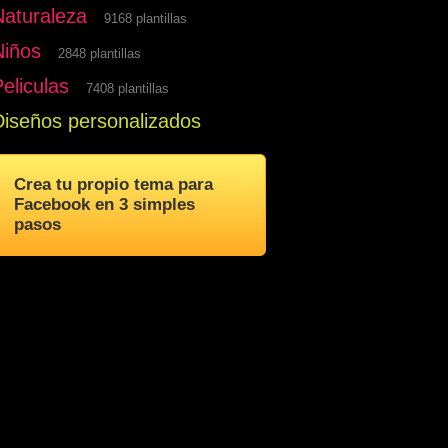
Naturaleza
9168 plantillas
Niños
2848 plantillas
eliculas
7408 plantillas
Diseños personalizados
Crea tu propio tema para
Facebook en 3 simples
pasos