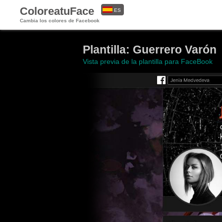
ColoreatuFace
ES
Cambia los colores de Facebook
EN
Plantilla: Guerrero Varón
Vista previa de la plantilla para FaceBook