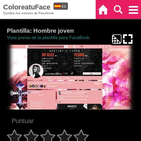
ColoreatuFace
ES
Inicio
Buscar
Categorías
Cambia los colores de Facebook
EN
Plantilla: Hombre joven
Vista previa de la plantilla para FaceBook
Puntuar