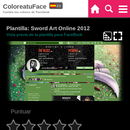
ColoreatuFace
ES
Inicio
Buscar
Categorías
Cambia los colores de Facebook
EN
Plantilla: Sword Art Online 2012
Vista previa de la plantilla para FaceBook
Puntuar