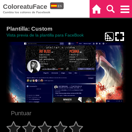
ColoreatuFace
ES
Inicio
Buscar
Categorías
Cambia los colores de Facebook
EN
Plantilla: Custom
Vista previa de la plantilla para FaceBook
Puntuar