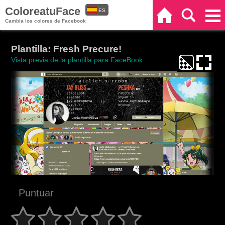
ColoreatuFace
ES
Inicio
Buscar
Categorías
Cambia los colores de Facebook
EN
Plantilla: Fresh Precure!
Vista previa de la plantilla para FaceBook
Puntuar