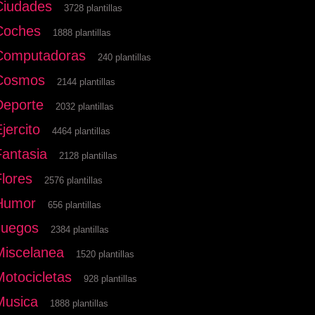
Ciudades
3728 plantillas
Coches
1888 plantillas
Computadoras
240 plantillas
Cosmos
2144 plantillas
Deporte
2032 plantillas
jercito
4464 plantillas
Fantasia
2128 plantillas
Flores
2576 plantillas
Humor
656 plantillas
Juegos
2384 plantillas
Miscelanea
1520 plantillas
Motocicletas
928 plantillas
Musica
1888 plantillas