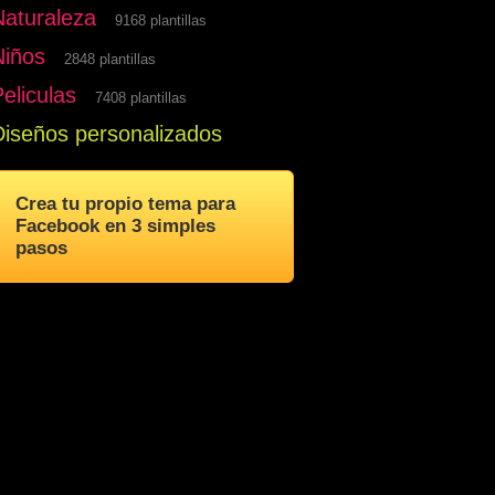
Naturaleza
9168 plantillas
Niños
2848 plantillas
eliculas
7408 plantillas
Diseños personalizados
Crea tu propio tema para
Facebook en 3 simples
pasos