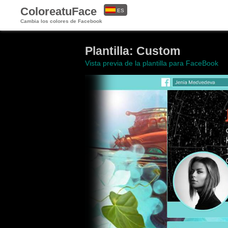
ColoreatuFace
ES
Cambia los colores de Facebook
EN
Plantilla: Custom
Vista previa de la plantilla para FaceBook