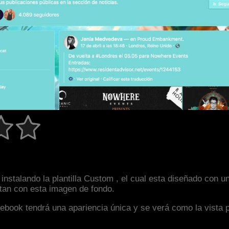
instalando la plantilla Custom , el cual esta diseñado con
astan con esta imagen de fondo.
facebook tendrá una apariencia única y se verá como la vista 