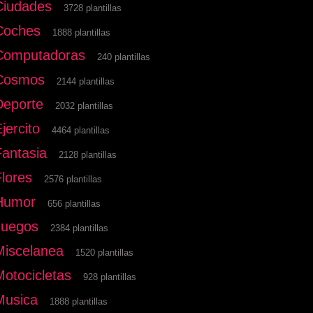
Ciudades
3728 plantillas
Coches
1888 plantillas
Computadoras
240 plantillas
Cosmos
2144 plantillas
Deporte
2032 plantillas
jercito
4464 plantillas
Fantasia
2128 plantillas
Flores
2576 plantillas
Humor
656 plantillas
Juegos
2384 plantillas
Miscelanea
1520 plantillas
Motocicletas
928 plantillas
Musica
1888 plantillas