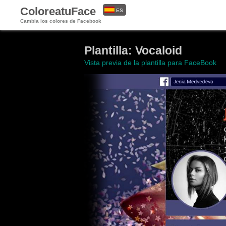
ColoreatuFace
ES
Cambia los colores de Facebook
EN
Plantilla: Vocaloid
Vista previa de la plantilla para FaceBook