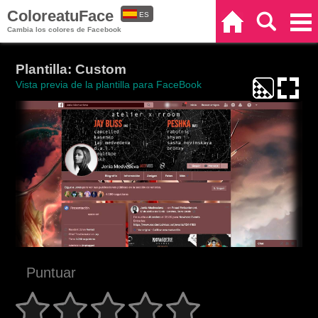
ColoreatuFace
ES
Inicio
Buscar
Categorías
Cambia los colores de Facebook
EN
Plantilla: Custom
Vista previa de la plantilla para FaceBook
Puntuar