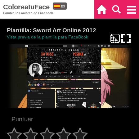
ColoreatuFace
ES
Inicio
Buscar
Categorías
Cambia los colores de Facebook
EN
Plantilla: Sword Art Online 2012
Vista previa de la plantilla para FaceBook
Puntuar