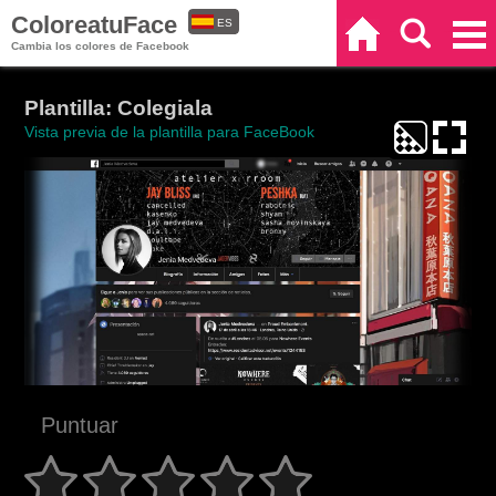
ColoreatuFace
ES
Inicio
Buscar
Categorías
Cambia los colores de Facebook
EN
Plantilla: Colegiala
Vista previa de la plantilla para FaceBook
Puntuar