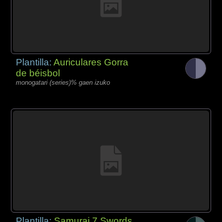
Plantilla:
Auriculares Gorra
de béisbol
monogatari (series)% gaen izuko
Plantilla:
Samurai 7 Swords