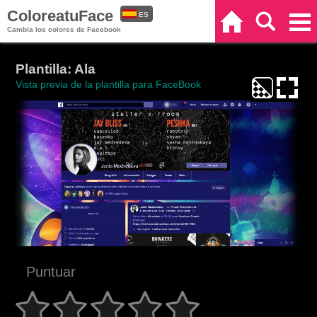
ColoreatuFace
ES
Inicio
Buscar
Categorías
Cambia los colores de Facebook
EN
Plantilla: Ala
Vista previa de la plantilla para FaceBook
Puntuar