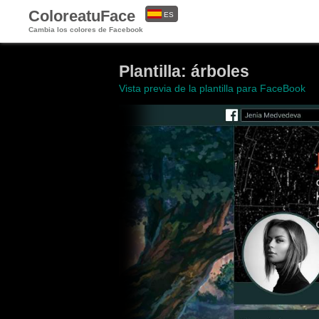
ColoreatuFace
ES
Cambia los colores de Facebook
EN
Plantilla: árboles
Vista previa de la plantilla para FaceBook