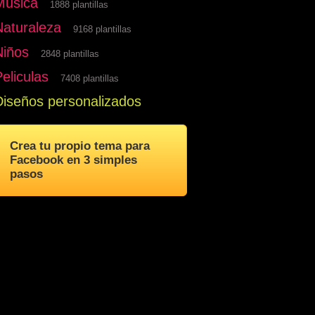
Musica
1888 plantillas
Naturaleza
9168 plantillas
Niños
2848 plantillas
eliculas
7408 plantillas
Diseños personalizados
Crea tu propio tema para
Facebook en 3 simples
pasos