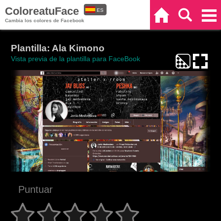
ColoreatuFace
ES
Inicio
Buscar
Categorías
Cambia los colores de Facebook
EN
Plantilla: Ala Kimono
Vista previa de la plantilla para FaceBook
Puntuar