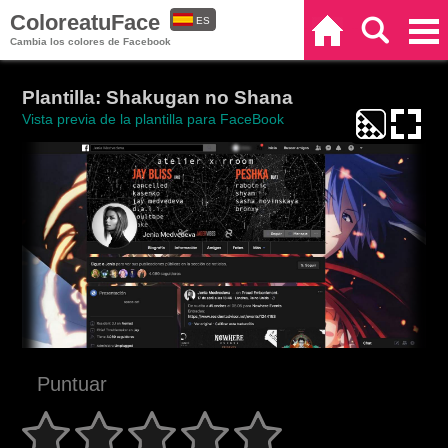
ColoreatuFace
ES
Inicio
Buscar
Categorías
Cambia los colores de Facebook
EN
Plantilla: Shakugan no Shana
Vista previa de la plantilla para FaceBook
Puntuar