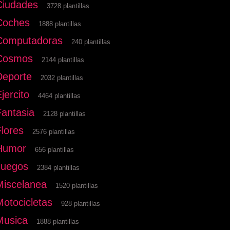
Ciudades
3728 plantillas
Coches
1888 plantillas
Computadoras
240 plantillas
Cosmos
2144 plantillas
Deporte
2032 plantillas
jercito
4464 plantillas
Fantasia
2128 plantillas
Flores
2576 plantillas
Humor
656 plantillas
Juegos
2384 plantillas
Miscelanea
1520 plantillas
Motocicletas
928 plantillas
Musica
1888 plantillas