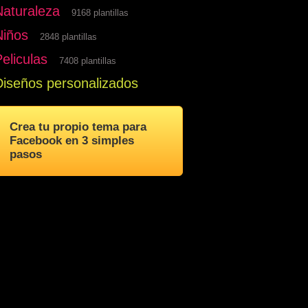
Naturaleza
9168 plantillas
Niños
2848 plantillas
eliculas
7408 plantillas
Diseños personalizados
Crea tu propio tema para
Facebook en 3 simples
pasos