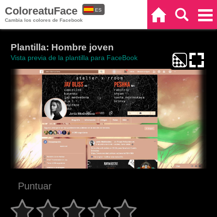
ColoreatuFace
ES
Inicio
Buscar
Categorías
Cambia los colores de Facebook
EN
Plantilla: Hombre joven
Vista previa de la plantilla para FaceBook
Puntuar