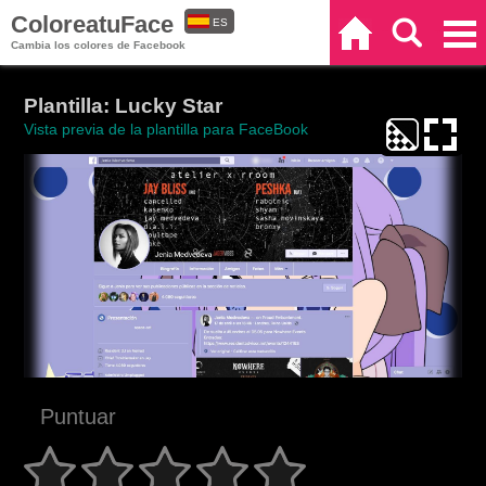
ColoreatuFace
ES
Inicio
Buscar
Categorías
Cambia los colores de Facebook
EN
Plantilla: Lucky Star
Vista previa de la plantilla para FaceBook
Puntuar