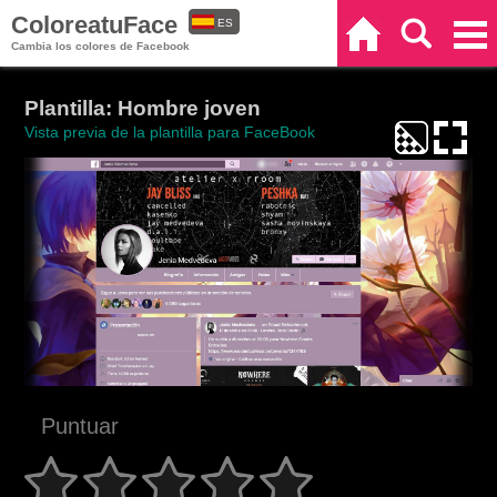
ColoreatuFace
ES
Inicio
Buscar
Categorías
Cambia los colores de Facebook
EN
Plantilla: Hombre joven
Vista previa de la plantilla para FaceBook
Puntuar