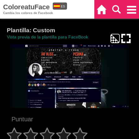
ColoreatuFace
ES
Inicio
Buscar
Categorías
Cambia los colores de Facebook
EN
Plantilla: Custom
Vista previa de la plantilla para FaceBook
Puntuar