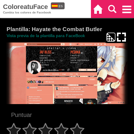
ColoreatuFace
ES
Inicio
Buscar
Categorías
Cambia los colores de Facebook
EN
Plantilla: Hayate the Combat Butler
Vista previa de la plantilla para FaceBook
Puntuar