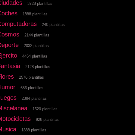
Ciudades
3728 plantillas
Coches
1888 plantillas
Computadoras
240 plantillas
Cosmos
2144 plantillas
Deporte
2032 plantillas
jercito
4464 plantillas
Fantasia
2128 plantillas
Flores
2576 plantillas
Humor
656 plantillas
Juegos
2384 plantillas
Miscelanea
1520 plantillas
Motocicletas
928 plantillas
Musica
1888 plantillas