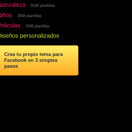
Naturaleza
9168 plantillas
Niños
2848 plantillas
eliculas
7408 plantillas
Diseños personalizados
Crea tu propio tema para
Facebook en 3 simples
pasos