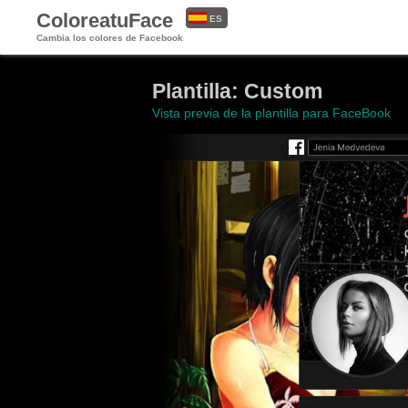
ColoreatuFace
ES
Cambia los colores de Facebook
EN
Plantilla: Custom
Vista previa de la plantilla para FaceBook