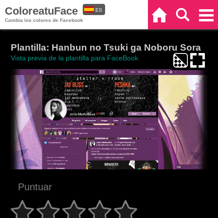
ColoreatuFace
ES
Inicio
Buscar
Categorías
Cambia los colores de Facebook
EN
Plantilla: Hanbun no Tsuki ga Noboru Sora
Vista previa de la plantilla para FaceBook
Puntuar