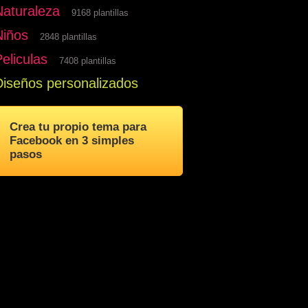
Naturaleza
9168 plantillas
Niños
2848 plantillas
eliculas
7408 plantillas
Diseños personalizados
Crea tu propio tema para
Facebook en 3 simples
pasos