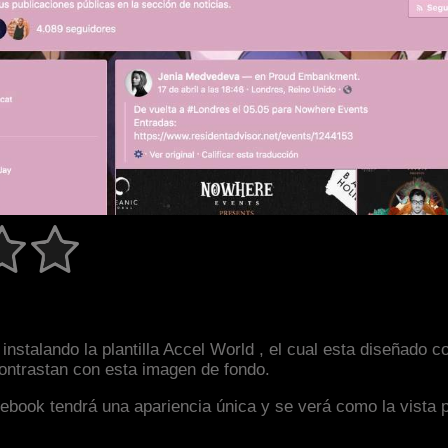
instalando la plantilla Accel World , el cual esta diseñad
 contrastan con esta imagen de fondo.
facebook tendrá una apariencia única y se verá como la vista 