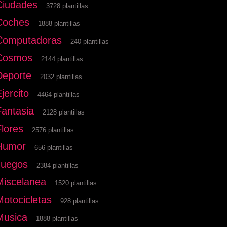
Ciudades
3728 plantillas
Coches
1888 plantillas
Computadoras
240 plantillas
Cosmos
2144 plantillas
Deporte
2032 plantillas
jercito
4464 plantillas
Fantasia
2128 plantillas
Flores
2576 plantillas
Humor
656 plantillas
Juegos
2384 plantillas
Miscelanea
1520 plantillas
Motocicletas
928 plantillas
Musica
1888 plantillas