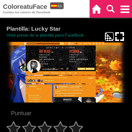
ColoreatuFace
ES
Inicio
Buscar
Categorías
Cambia los colores de Facebook
EN
Plantilla: Lucky Star
Vista previa de la plantilla para FaceBook
Puntuar