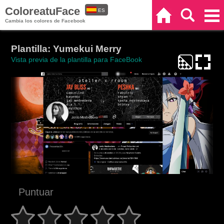
ColoreatuFace
ES
Inicio
Buscar
Categorías
Cambia los colores de Facebook
EN
Plantilla: Yumekui Merry
Vista previa de la plantilla para FaceBook
Puntuar