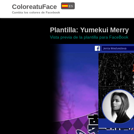
ColoreatuFace
ES
Cambia los colores de Facebook
EN
Plantilla: Yumekui Merry
Vista previa de la plantilla para FaceBook