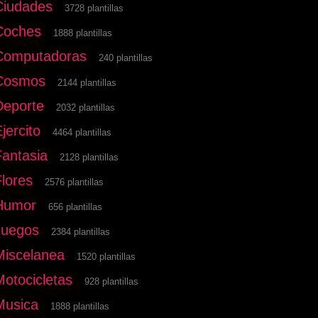
Ciudades
3728 plantillas
Coches
1888 plantillas
Computadoras
240 plantillas
Cosmos
2144 plantillas
Deporte
2032 plantillas
jercito
4464 plantillas
Fantasia
2128 plantillas
Flores
2576 plantillas
Humor
656 plantillas
Juegos
2384 plantillas
Miscelanea
1520 plantillas
Motocicletas
928 plantillas
Musica
1888 plantillas