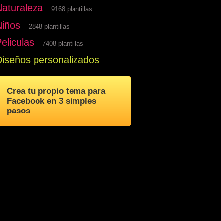
Naturaleza
9168 plantillas
Niños
2848 plantillas
eliculas
7408 plantillas
Diseños personalizados
Crea tu propio tema para
Facebook en 3 simples
pasos