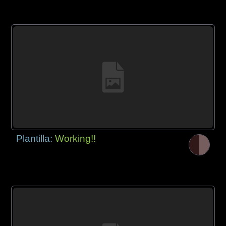
Plantilla:
Working!!