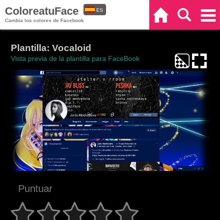
ColoreatuFace
ES
Inicio
Buscar
Categorías
Cambia los colores de Facebook
EN
Plantilla: Vocaloid
Vista previa de la plantilla para FaceBook
Puntuar