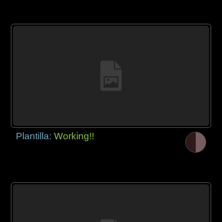
Plantilla:
Working!!