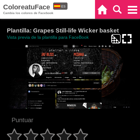
ColoreatuFace
ES
Inicio
Buscar
Categorías
Cambia los colores de Facebook
EN
Plantilla: Grapes Still-life Wicker basket
Vista previa de la plantilla para FaceBook
Puntuar