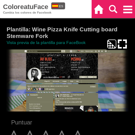
ColoreatuFace
ES
Inicio
Buscar
Categorías
Cambia los colores de Facebook
EN
Plantilla: Wine Pizza Knife Cutting board
Stemware Fork
Vista previa de la plantilla para FaceBook
Puntuar