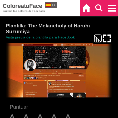
ColoreatuFace
ES
Inicio
Buscar
Categorías
Cambia los colores de Facebook
EN
Plantilla: The Melancholy of Haruhi
Suzumiya
Vista previa de la plantilla para FaceBook
Puntuar