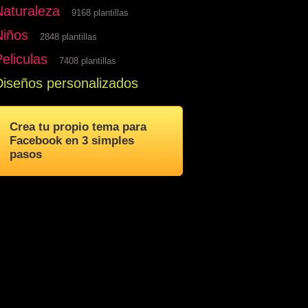
Naturaleza
9168 plantillas
Niños
2848 plantillas
eliculas
7408 plantillas
Diseños personalizados
Crea tu propio tema para
Facebook en 3 simples
pasos