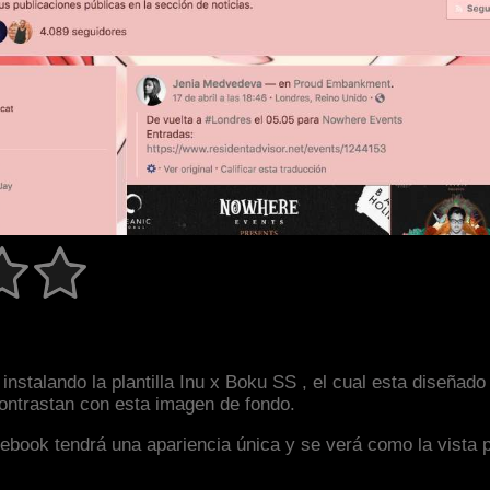
instalando la plantilla Inu x Boku SS , el cual esta diseñ
 contrastan con esta imagen de fondo.
facebook tendrá una apariencia única y se verá como la vista 