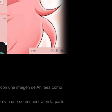
ado con una imagen de Animes como
previa que se encuentra en la parte