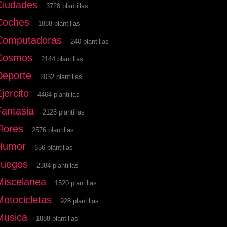
Ciudades
3728 plantillas
Coches
1888 plantillas
Computadoras
240 plantillas
Cosmos
2144 plantillas
Deporte
2032 plantillas
jercito
4464 plantillas
Fantasia
2128 plantillas
Flores
2576 plantillas
Humor
656 plantillas
Juegos
2384 plantillas
Miscelanea
1520 plantillas
Motocicletas
928 plantillas
Musica
1888 plantillas