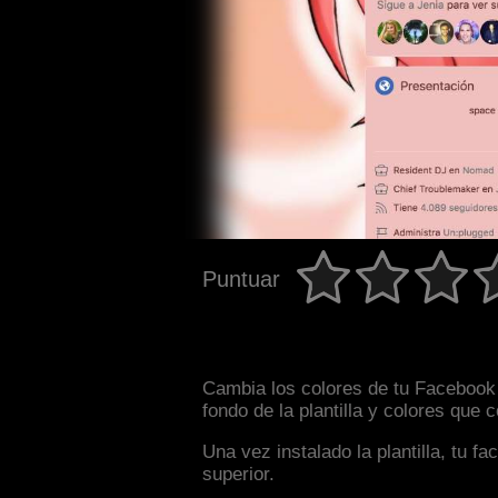
Puntuar
Cambia los colores de tu Facebook 
fondo de la plantilla y colores que
Una vez instalado la plantilla, tu 
superior.