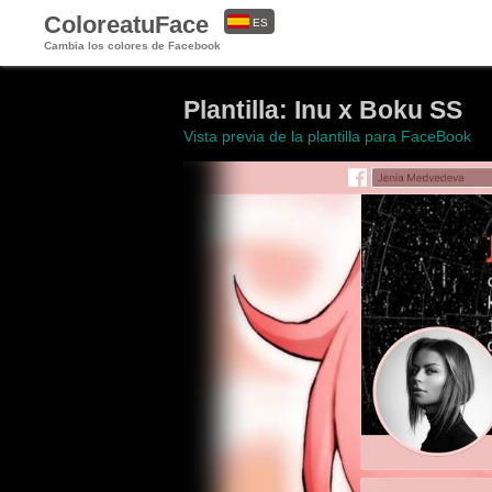
ColoreatuFace
ES
Cambia los colores de Facebook
EN
Plantilla: Inu x Boku SS
Vista previa de la plantilla para FaceBook